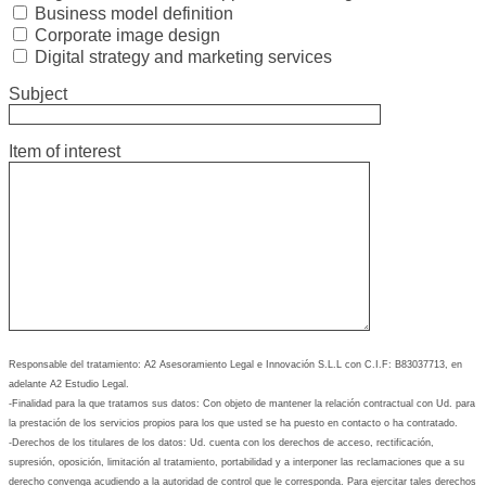
Business model definition
Corporate image design
Digital strategy and marketing services
Subject
Item of interest
Responsable del tratamiento: A2 Asesoramiento Legal e Innovación S.L.L con C.I.F: B83037713, en
adelante A2 Estudio Legal.
-Finalidad para la que tratamos sus datos: Con objeto de mantener la relación contractual con Ud. para
la prestación de los servicios propios para los que usted se ha puesto en contacto o ha contratado.
-Derechos de los titulares de los datos: Ud. cuenta con los derechos de acceso, rectificación,
supresión, oposición, limitación al tratamiento, portabilidad y a interponer las reclamaciones que a su
derecho convenga acudiendo a la autoridad de control que le corresponda. Para ejercitar tales derechos