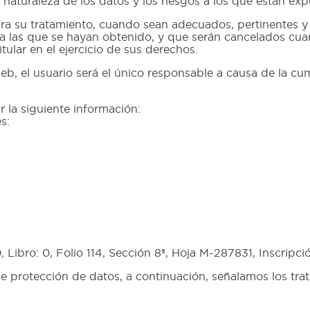
a naturaleza de los datos y los riesgos a los que están exp
ara su tratamiento, cuando sean adecuados, pertinentes y
para las que se hayan obtenido, y que serán cancelados c
itular en el ejercicio de sus derechos.
eb, el usuario será el único responsable a causa de la c
r la siguiente información:
s:
 Libro: 0, Folio 114, Sección 8ª, Hoja M-287831, Inscripci
de protección de datos, a continuación, señalamos los tr