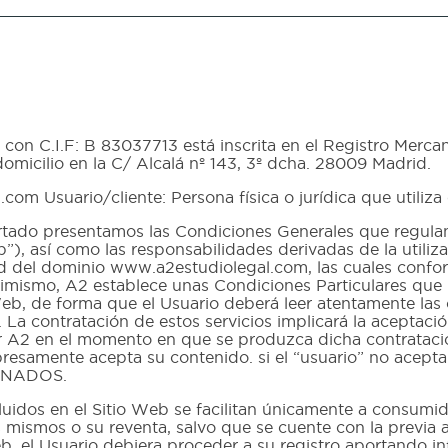
on C.I.F: B 83037713 está inscrita en el Registro Mercan
domicilio en la C/ Alcalá nº 143, 3º dcha. 28009 Madrid.
m Usuario/cliente: Persona física o jurídica que utiliza
o presentamos las Condiciones Generales que regulan e
”), así como las responsabilidades derivadas de la utili
d del dominio www.a2estudiolegal.com, las cuales conform
Asimismo, A2 establece unas Condiciones Particulares que
io Web, de forma que el Usuario deberá leer atentamente l
s. La contratación de estos servicios implicará la acepta
or A2 en el momento en que se produzca dicha contratación
expresamente acepta su contenido. si el “usuario” no ac
ONADOS.
idos en el Sitio Web se facilitan únicamente a consumid
mismos o su reventa, salvo que se cuente con la previa au
Web, el Usuario debiera proceder a su registro aportando 