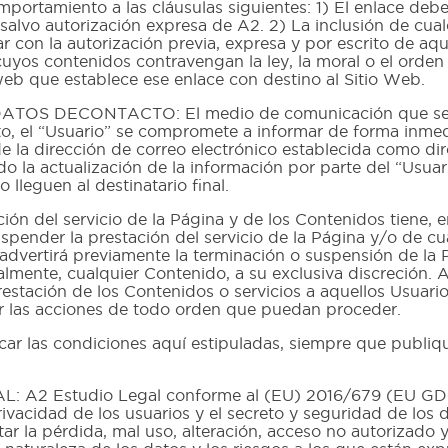
portamiento a las cláusulas siguientes: 1) El enlace debe 
 salvo autorización expresa de A2. 2) La inclusión de cual
 con la autorización previa, expresa y por escrito de aqu
yos contenidos contravengan la ley, la moral o el orden
 web que establece ese enlace con destino al Sitio Web.
 DECONTACTO: El medio de comunicación que se est
ecto, el “Usuario” se compromete a informar de forma inm
de la dirección de correo electrónico establecida como d
o la actualización de la información por parte del “Usua
lleguen al destinatario final.
el servicio de la Página y de los Contenidos tiene, en 
pender la prestación del servicio de la Página y/o de cu
vertirá previamente la terminación o suspensión de la P
cialmente, cualquier Contenido, a su exclusiva discreción.
estación de los Contenidos o servicios a aquellos Usuari
r las acciones de todo orden que puedan proceder.
r las condiciones aquí estipuladas, siempre que publiqu
Estudio Legal conforme al (EU) 2016/679 (EU GDPR) 
rivacidad de los usuarios y el secreto y seguridad de los
tar la pérdida, mal uso, alteración, acceso no autorizado