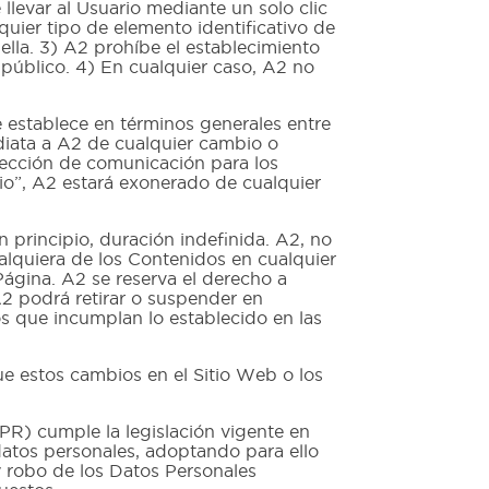
llevar al Usuario mediante un solo clic
quier tipo de elemento identificativo de
ella. 3) A2 prohíbe el establecimiento
 público. 4) En cualquier caso, A2 no
ablece en términos generales entre
ediata a A2 de cualquier cambio o
irección de comunicación para los
rio”, A2 estará exonerado de cualquier
principio, duración indefinida. A2, no
alquiera de los Contenidos en cualquier
ágina. A2 se reserva el derecho a
 A2 podrá retirar o suspender en
os que incumplan lo establecido en las
e estos cambios en el Sitio Web o los
cumple la legislación vigente en
 datos personales, adoptando para ello
 y robo de los Datos Personales