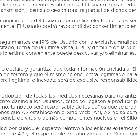
bilidades legalmente establecidas. El Usuario que acced
ansmisión, licencia o cesión total ni parcial de dichos de
miento del Usuario por medios electrónicos los servi
samente. El Usuario podrá revocar dicho consentimiento e
guimientos de IP’S del Usuario con la exclusiva finalidad
sitado, fecha de la última visita, URL y dominio de la que
rio lo estima conveniente puede desactivar y/o eliminar es
clara y garantiza que toda información enviada al Sit
cho de tercero y que el mismo se encuentra legitimado par
era ilegítima, o inexacta será de exclusiva responsabilid
ción de todas las medidas necesarias para garantizar 
mento dañino a los Usuarios, estos se llegasen a producir 
ismo, tampoco será responsable de los daños que se prod
iones que A2 establece en el Sitio Web; Así, A2 no se com
 ausencia de virus o demás componentes nocivos en el Sitio
 por cualquier aspecto relativo a los enlaces externos q
a entre A2 y el responsable del sitio web ajeno. Si cualqu