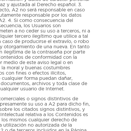
raz y ajustada al Derecho español. 3.
fecto, A2 no será responsable en caso
olutamente responsable por los datos
 A2. 4. Si como consecuencia del
secuencia, los Usuarios son
eten a no ceder su uso a terceros, ni a
quier tercero ilegítimo que utilice a tal
 caso de producirse el extravío, o robo
n y otorgamiento de una nueva. En tanto
 ilegítima de la contraseña por parte
s Contenidos de conformidad con la
or medio de este aviso legal o en
, la moral y buenas costumbres
 con fines o efectos ilícitos,
de cualquier forma puedan dañar,
os documentos, archivos y toda clase de
alquier usuario de Internet.
rciales o signos distintivos de
xpresamente su uso a A2 para dicho fin,
bre los citados signos distintivos, y
telectual relativa a los Contenidos es
 a los mismos cualquier derecho de
 utilización no autorizada de la
2 o de terceros incluidos en la Página