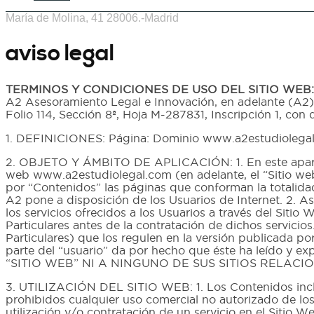
María de Molina, 41 28006.-Madrid
aviso legal
TERMINOS Y CONDICIONES DE USO DEL SITIO WEB:
A2 Asesoramiento Legal e Innovación, en adelante (A2) c
Folio 114, Sección 8ª, Hoja M-287831, Inscripción 1, con 
1. DEFINICIONES: Página: Dominio www.a2estudiolegal.co
2. OBJETO Y ÁMBITO DE APLICACIÓN: 1. En este apartad
web www.a2estudiolegal.com (en adelante, el “Sitio web
por “Contenidos” las páginas que conforman la totalida
A2 pone a disposición de los Usuarios de Internet. 2. 
los servicios ofrecidos a los Usuarios a través del Sit
Particulares antes de la contratación de dichos servicio
Particulares) que los regulen en la versión publicada p
parte del “usuario” da por hecho que éste ha leído y 
“SITIO WEB” NI A NINGUNO DE SUS SITIOS RELACI
3. UTILIZACIÓN DEL SITIO WEB: 1. Los Contenidos inclu
prohibidos cualquier uso comercial no autorizado de los 
utilización y/o contratación de un servicio en el Sitio 