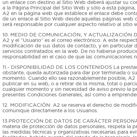
un enlace con destino al Sitio Web deberá ajustar su com
a la Página Principal del Sitio Web y sólo a esta página,
A2 en la página web que establece el enlace debe contar
de un enlace al Sitio Web desde aquellas páginas web cu
será responsable por cualquier aspecto relativo al sitio
10. MEDIO DE COMUNICACIÓN, Y ACTUALIZACIÓN DATOS
A2 y el “Usuario” es el correo electrónico. A este resp
modificación de sus datos de contacto, y en particular 
servicios contratados en la web. De no haberse producid
responsabilidad en el caso de que las comunicaciones no 
11.- DISPONIBILIDAD DE LOS CONTENIDOS La prestación d
obstante, queda autorizada para dar por terminada o sus
momento. Cuando ello sea razonablemente posible, A2 ad
publicar en su web, o a retirar de la misma, total o par
cualquier momento y sin necesidad de aviso previo la pr
presentes Condiciones Generales, así como a emprende
12. MODIFICACIÓN: A2 se reserva el derecho de modifica
comunique directamente a los Usuarios.
13.PROTECCIÓN DE DATOS DE CARÁCTER PERSONAL: A2 
materia de protección de datos personales, respeta la p
las medidas técnicas y organizativas necesarias para evi