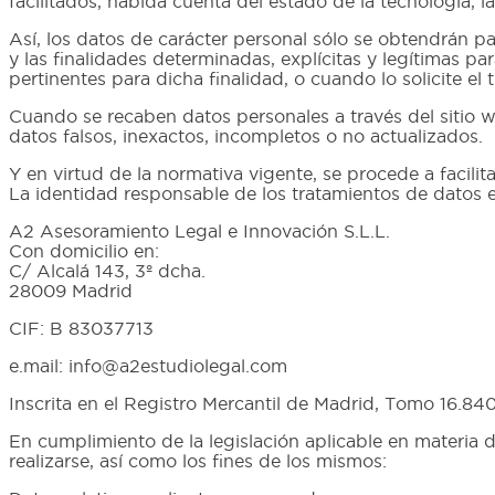
facilitados, habida cuenta del estado de la tecnología, l
Así, los datos de carácter personal sólo se obtendrán p
y las finalidades determinadas, explícitas y legítimas 
pertinentes para dicha finalidad, o cuando lo solicite el t
Cuando se recaben datos personales a través del sitio w
datos falsos, inexactos, incompletos o no actualizados.
Y en virtud de la normativa vigente, se procede a facilita
La identidad responsable de los tratamientos de datos e
A2 Asesoramiento Legal e Innovación S.L.L.
Con domicilio en:
C/ Alcalá 143, 3º dcha.
28009 Madrid
CIF: B 83037713
e.mail: info@a2estudiolegal.com
Inscrita en el Registro Mercantil de Madrid, Tomo 16.840,
En cumplimiento de la legislación aplicable en materia 
realizarse, así como los fines de los mismos: