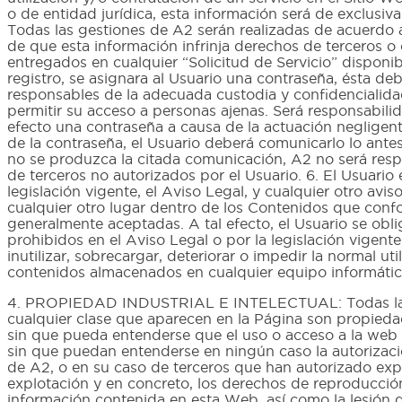
o de entidad jurídica, esta información será de exclusiv
Todas las gestiones de A2 serán realizadas de acuerdo a
de que esta información infrinja derechos de terceros o
entregados en cualquier “Solicitud de Servicio” dispon
registro, se asignara al Usuario una contraseña, ésta de
responsables de la adecuada custodia y confidencialida
permitir su acceso a personas ajenas. Será responsabilidad 
efecto una contraseña a causa de la actuación negligent
de la contraseña, el Usuario deberá comunicarlo lo ant
no se produzca la citada comunicación, A2 no será respo
de terceros no autorizados por el Usuario. 6. El Usuari
legislación vigente, el Aviso Legal, y cualquier otro av
cualquier otro lugar dentro de los Contenidos que conf
generalmente aceptadas. A tal efecto, el Usuario se obli
prohibidos en el Aviso Legal o por la legislación vigent
inutilizar, sobrecargar, deteriorar o impedir la normal u
contenidos almacenados en cualquier equipo informático
4. PROPIEDAD INDUSTRIAL E INTELECTUAL: Todas las m
cualquier clase que aparecen en la Página son propieda
sin que pueda entenderse que el uso o acceso a la web y
sin que puedan entenderse en ningún caso la autorizació
de A2, o en su caso de terceros que han autorizado expr
explotación y en concreto, los derechos de reproducción
información contenida en esta Web, así como la lesión d