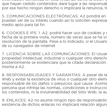
que hayan cedido contenidos dará lugar a las responsa
por ese hecho ningún derecho o implicará la renuncia, tr
5. COMUNICACIONES ELECTRÓNICAS: A2 pondrá en conoci
puedan ser de su interés cuando así lo soliciten expre
medio apto para tal fin.
6. COOKIES E IPS: 1. A2, podrá hacer uso de cookies y se
fecha de la primera visita, número de veces que se ha vi
resolución de la pantalla. Pese a lo indicado, si el Usua
de su navegador de Internet.
7. LICENCIA SOBRE LAS COMUNICACIONES: El Usuario de
propiedad intelectual, industrial o cualquier otro dere
posteriormente se evidenciara que la citada declaración 
misma a A2.
8. RESPONSABILIDADES Y GARANTÍAS: A pesar de la adop
Web y evitar la existencia de virus o cualquier otro ele
responsable de los daños o perjuicios que cause. Asim
persona que infrinja las normas, condiciones e instrucc
los contenidos, ni la invulnerabilidad del Sitio Web; la
9. ENLACES: A2 no asume ningún tipo de responsabilidad
existencia de dichos enlaces no implicará relación algun