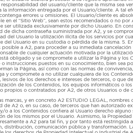
a responsabilidad del usuario/cliente que la misma sea ve
 la información entregada por el Usuario/cliente. A tal e
 contenga errores u omisiones. El Usuario/cliente es abs
ible en el “Sitio Web”, sean estos recomendados o no por
be ser utilizada exclusivamente por dicho Usuario. En con
d de dicha contraseña suministrada por A2, y se comprom
del Usuario la utilización ilícita de los servicios por cual
e del Usuario en su custodia o pérdida de la misma. 5. En
es posible a A2, para proceder a su inmediata cancelació
nsable de cualquier actuación motivada por la utilización
o está obligado y se compromete a utilizar la Página y lo
iso o instrucciones puestos en su conocimiento, bien sea p
orman la Página, así como con las normas de convivencia
ga y compromete a no utilizar cualquiera de los Contenidos
e, lesivos de los derechos e intereses de terceros, o que 
tilización de los Contenidos, los equipos informáticos o l
 propios o contratados por A2, de otros Usuarios o de cu
arcas, y en concreto A2 ESTUDIO LEGAL, nombres come
d de A2 o, en su caso, de terceros que han autorizado e
/o a los Contenidos confiera al Usuario derecho alguno so
n de los mismos por el Usuario. Asimismo, la Propiedad In
esamente a A2 para tal fin, y por tanto está restringida
, distribución, comunicación pública y transformación. La
e los derechos de Propiedad Intelectual o Industrial de A