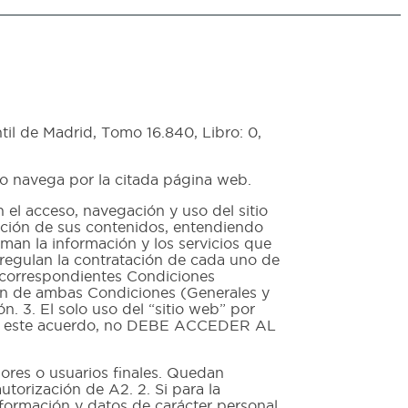
til de Madrid, Tomo 16.840, Libro: 0,
 o navega por la citada página web.
l acceso, navegación y uso del sitio
zación de sus contenidos, entendiendo
an la información y los servicios que
 regulan la contratación de cada uno de
as correspondientes Condiciones
ción de ambas Condiciones (Generales y
. 3. El solo uso del “sitio web” por
epta este acuerdo, no DEBE ACCEDER AL
ores o usuarios finales. Quedan
torización de A2. 2. Si para la
información y datos de carácter personal