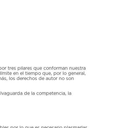
 por tres pilares que conforman nuestra
ímite en el tiempo que, por lo general,
más, los derechos de autor no son
salvaguarda de la competencia, la
bles por lo que es necesario plasmarlas