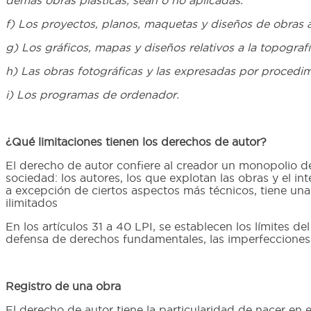
demás obras plásticas, sean o no aplicadas.
f) Los proyectos, planos, maquetas y diseños de obras a
g) Los gráficos, mapas y diseños relativos a la topografía
h) Las obras fotográficas y las expresadas por procedim
i) Los programas de ordenador.
¿Qué limitaciones tienen los derechos de autor?
El derecho de autor confiere al creador un monopolio de
sociedad: los autores, los que explotan las obras y el in
a excepción de ciertos aspectos más técnicos, tiene una
ilimitados
En los artículos 31 a 40 LPI, se establecen los límites d
defensa de derechos fundamentales, las imperfecciones 
Registro de una obra
El derecho de autor tiene la particularidad de nacer en 