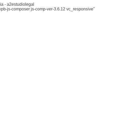
ia - a2estudiolegal
 wpb-js-composer js-comp-ver-3.6.12 vc_responsive"