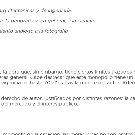
rquitectónicas y de ingeniería.
, la geografía y, en general, a la ciencia.
iento análogo a la fotografía.
 la obra que, sin embargo, tiene ciertos límites trazados
terés general. Cabe destacar que este monopolio tiene un l
 vigencia de hasta 70 años tras la muerte del autor. Ade
el derecho de autor, justificados por distintas razones: la 
del mercado y el interés público.
el momento de la creación, las meras ideas no son protegi