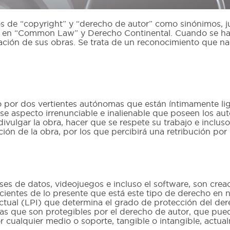
 de “copyright” y “derecho de autor” como sinónimos, j
n en “Common Law” y Derecho Continental. Cuando se hab
ción de sus obras. Se trata de un reconocimiento que nac
 por dos vertientes autónomas que están íntimamente lig
se aspecto irrenunciable e inalienable que poseen los au
divulgar la obra, hacer que se respete su trabajo e incluso
ón de la obra, por los que percibirá una retribución por 
ses de datos, videojuegos e incluso el software, son crea
entes de lo presente que está este tipo de derecho en nu
ectual (LPI) que determina el grado de protección del dere
as que son protegibles por el derecho de autor, que pued
s por cualquier medio o soporte, tangible o intangible, act