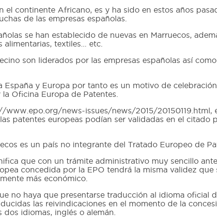
n el continente Africano, es y ha sido en estos años pas
muchas de las empresas españolas.
olas se han establecido de nuevas en Marruecos, además
 alimentarias, textiles… etc.
ecino son liderados por las empresas españolas así como e
a España y Europa por tanto es un motivo de celebración
y la Oficina Europa de Patentes.
p://www.epo.org/news-issues/news/2015/20150119.html, el
as patentes europeas podían ser validadas en el citado pa
ecos es un país no integrante del Tratado Europeo de Pa
ifica que con un trámite administrativo muy sencillo ante
uropea concedida por la EPO tendrá la misma validez que
itamente más económico.
 no haya que presentarse traducción al idioma oficial del
raducidas las reivindicaciones en el momento de la conce
s dos idiomas, inglés o alemán.