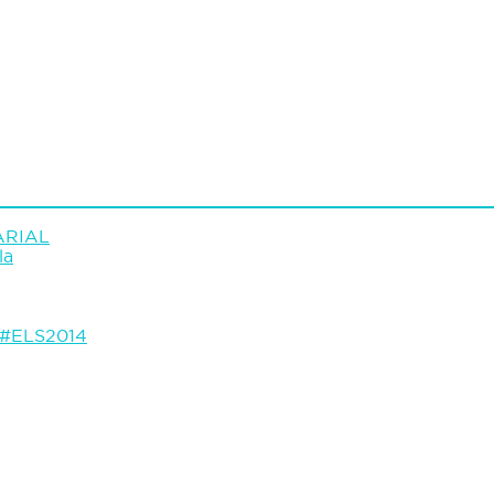
ARIAL
la
, #ELS2014